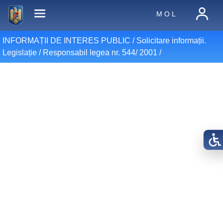
M O L
INFORMAȚII DE INTERES PUBLIC /
Solicitare informații.
Legislație
/
Responsabil legea nr. 544/ 2001
/