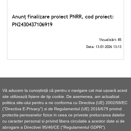
Anunț finalizare proiect PNRR, cod proiect:
PN2430437106919
Vă aducem la cunoștință că pentru o navigare cat mai ușoară acest
site utilizează fișiere de tip cookie. De asemenea, am actualizat
politica site-ului pentru a ne conforma cu Directiva (UE) 2002/58/EC
("Directiva E-Privacy") si de Regulamentul (UE) 2016/679 privind
protectia persoanelor fizice in ceea ce priveste prelucrarea datelor
cu caracter personal si privind libera circulatie a acestor date si de
abrogare a Directivei 95/46/CE ("Regulamentul GDPR").