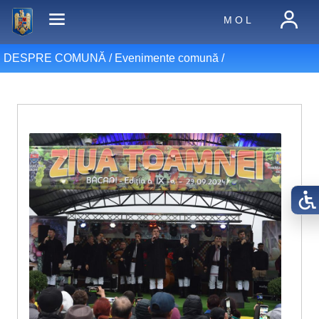
M O L
DESPRE COMUNĂ /
Evenimente comună
/