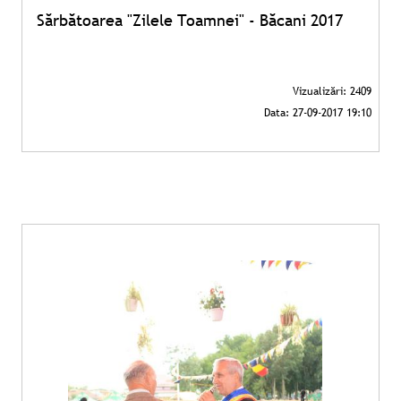
Sărbătoarea "Zilele Toamnei" - Băcani 2017