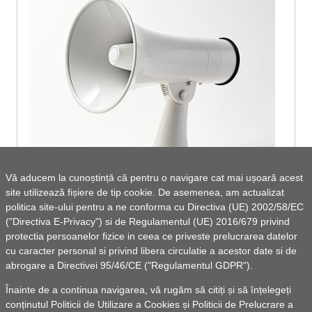
Vă aducem la cunoștință că pentru o navigare cat mai ușoară acest
site utilizează fișiere de tip cookie. De asemenea, am actualizat
Impozite si taxe- prezentare generala
politica site-ului pentru a ne conforma cu Directiva (UE) 2002/58/EC
("Directiva E-Privacy") si de Regulamentul (UE) 2016/679 privind
protectia persoanelor fizice in ceea ce priveste prelucrarea datelor
cu caracter personal si privind libera circulatie a acestor date si de
abrogare a Directivei 95/46/CE ("Regulamentul GDPR").
Înainte de a continua navigarea, vă rugăm să citiți și să înțelegeți
conținutul
Politicii de Utilizare a Cookies
și
Politicii de Prelucrare a