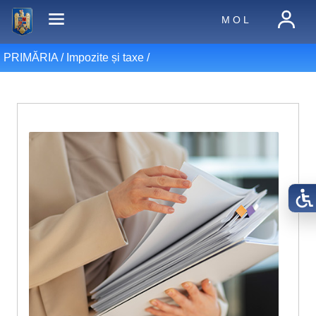
M O L
PRIMĂRIA /
Impozite și taxe
/