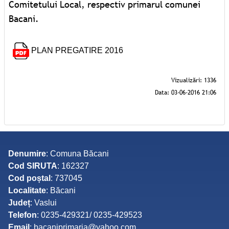
Comitetului Local, respectiv primarul comunei
Bacani.
PLAN PREGATIRE 2016
Denumire
: Comuna Băcani
Cod SIRUTA
: 162327
Cod poștal
: 737045
Localitate
: Băcani
Județ
: Vaslui
Telefon
: 0235-429321/ 0235-429523
Email
: bacaniprimaria@yahoo.com